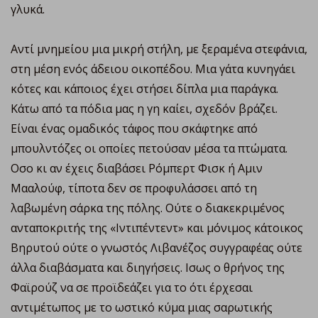
γλυκά.
Αντί μνημείου μια μικρή στήλη, με ξεραμένα στεφάνια,
στη μέση ενός άδειου οικοπέδου. Μια γάτα κυνηγάει
κότες και κάποιος έχει στήσει δίπλα μια παράγκα.
Κάτω από τα πόδια μας η γη καίει, σχεδόν βράζει.
Είναι ένας ομαδικός τάφος που σκάφτηκε από
μπουλντόζες οι οποίες πετούσαν μέσα τα πτώματα.
Οσο κι αν έχεις διαβάσει Ρόμπερτ Φισκ ή Αμιν
Μααλούφ, τίποτα δεν σε προφυλάσσει από τη
λαβωμένη σάρκα της πόλης. Ούτε ο διακεκριμένος
ανταποκριτής της «Ιντιπέντεντ» και μόνιμος κάτοικος
Βηρυτού ούτε ο γνωστός Λιβανέζος συγγραφέας ούτε
άλλα διαβάσματα και διηγήσεις. Ισως ο θρήνος της
Φαϊρούζ να σε προϊδεάζει για το ότι έρχεσαι
αντιμέτωπος με το ωστικό κύμα μιας σαρωτικής