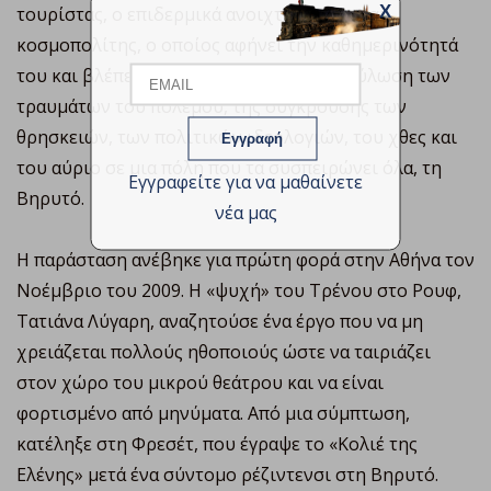
X
τουρίστας, ο επιδερμικά ανοιχτόμυαλος και
Email
κοσμοπολίτης, ο οποίος αφήνει την καθημερινότητά
του και βλέπει τελικά από κοντά την επούλωση των
τραυμάτων του πολέμου, της σύγκρουσης των
Name
θρησκειών, των πολιτικών ιδεολογιών, του χθες και
του αύριο σε μια πόλη που τα συσπειρώνει όλα, τη
Εγγραφείτε για να μαθαίνετε
Βηρυτό.
νέα μας
Η παράσταση ανέβηκε για πρώτη φορά στην Αθήνα τον
Νοέμβριο του 2009. Η «ψυχή» του Τρένου στο Ρουφ,
Τατιάνα Λύγαρη, αναζητούσε ένα έργο που να μη
χρειάζεται πολλούς ηθοποιούς ώστε να ταιριάζει
στον χώρο του μικρού θεάτρου και να είναι
φορτισμένο από μηνύματα. Από μια σύμπτωση,
κατέληξε στη Φρεσέτ, που έγραψε το «Κολιέ της
Ελένης» μετά ένα σύντομο ρέζιντενσι στη Βηρυτό.