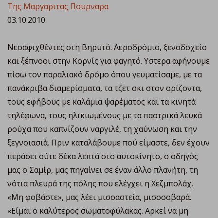
Της Μαργαριτας Πουρναρα
03.10.2010
Νεοαφιχθέντες στη Βηρυτό. Αεροδρόμιο, ξενοδοχείο
και ξέπνοοι στην Κορνίς για φαγητό. Υστερα αφήνουμε
πίσω τον παραλιακό δρόμο όπου γευματίσαμε, με τα
πανάκριβα διαμερίσματα, τα τζετ σκι στον ορίζοντα,
τους εφήβους με καλάμια ψαρέματος και τα κινητά
τηλέφωνα, τους ηλικιωμένους με τα παστρικά λευκά
ρούχα που καπνίζουν ναργιλέ, τη χαύνωση και την
ξεγνοιασιά. Πριν καταλάβουμε πού είμαστε, δεν έχουν
περάσει ούτε δέκα λεπτά στο αυτοκίνητο, ο οδηγός
μας ο Σαμίρ, μας πηγαίνει σε έναν άλλο πλανήτη, τη
νότια πλευρά της πόλης που ελέγχει η Χεζμπολάχ.
«Μη φοβάστε», μας λέει μισοαστεία, μισοσοβαρά.
«Είμαι ο καλύτερος σωματοφύλακας. Αρκεί να μη