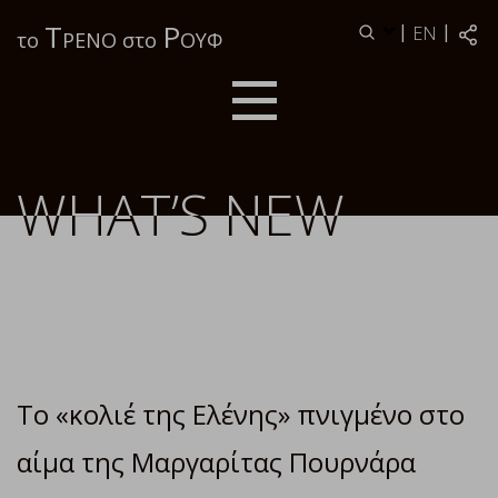
Τ
Ρ
|
|
EN
το
ΡΕΝΟ στο
ΟΥΦ
WHAT’S NEW
Το «κολιέ της Ελένης» πνιγμένο στο
αίμα της Μαργαρίτας Πουρνάρα