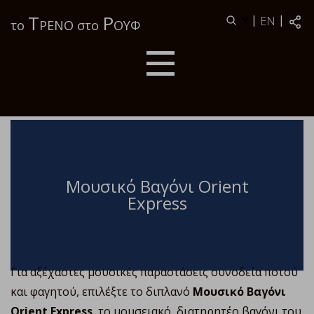
Τ
Ρ
|
|
EN
το
ΡΕΝΟ στο
ΟΥΦ
Μουσικό Βαγόνι Orient
Express
Για αξέχαστες μουσικές παραστάσεις συνοδεία ποτού
και φαγητού, επιλέξτε το διπλανό
Μουσικό Βαγόνι
Orient Express
, το μουσειακό, διατηρητέο βαγόνι του