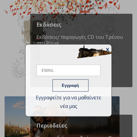
Εκδόσεις
Εκδόσεις/ παραγωγές CD του Τρένου
στο Ρουφ
X
Email
Name
Εγγραφείτε για να μαθαίνετε
νέα μας
Περιοδείες