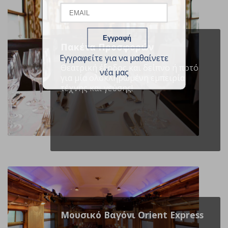
Name
Πακέτα Προσφορών
Εγγραφείτε για να μαθαίνετε
Θεατρική έξοδος και δείπνο ή ποτό
νέα μας
για μία ολοκληρωµένη εµπειρία
τέχνης και γεύσης!
Μουσικό Βαγόνι Orient Express