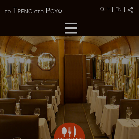
Τ
Ρ
|
|
EN
το
ΡΕΝΟ στο
ΟΥΦ