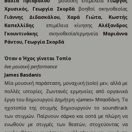
Βάλια Πριοβόλου
μουσική επιµέλεια
Γιώργος
Χρυσικός, Γεωργία Σκορδά
βοηθοί σκηνοθεσίας
Γιάννης ∆ιδασκάλου, Χαρά Γιώτα, Κωστής
Καπελλίδης
επιµέλεια κίνησης
Αλέξανδρος
Γκουντινάκης
σκηνοθεσία/ερμηνεία
Μαριάννα
Ράντου, Γεωργία Σκορδά
Όταν ο Ήχος γίνεται
Τοπίο
live μουσική performance
James Basdanis
Μία μουσική παράσταση, μοναχική (solo) μεν, αλλά με
πολλές ιστορίες. Ζωντανές ερμηνείες από οργανικά
έργα του δημιουργού ∆ημήτρη «James» Μπασδάνη. Τα
ηχοτοπία της στιγμής δημιουργούν το soundtrack
των στιγμών. Παίρνουν σάρκα και οστά με πλώρη να
ενωθούν με στιγμές των θεατών, στοχεύοντας να