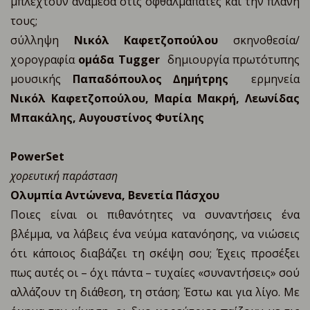
μπλεχτούν ανάμεσα στις οφθαλμαπάτες και την πλάνη
τους;
σύλληψη
Νικόλ Καφετζοπούλου
σκηνοθεσία/
χορογραφία
ομάδα Tugger
δημιουργία πρωτότυπης
μουσικής
Παπαδόπουλος ∆ημήτρης
ερμηνεία
Νικόλ Καφετζοπούλου, Μαρία Μακρή, Λεωνίδας
Μπακάλης, Αυγουστίνος Φυτίλης
PowerSet
χορευτική παράσταση
Ολυμπία Αντώνενα, Βενετία Πάσχου
Ποιες είναι οι πιθανότητες να συναντήσεις ένα
βλέμμα, να λάβεις ένα νεύμα κατανόησης, να νιώσεις
ότι κάποιος διαβάζει τη σκέψη σου; Έχεις προσέξει
πως αυτές οι – όχι πάντα – τυχαίες «συναντήσεις» σού
αλλάζουν τη διάθεση, τη στάση; Έστω και για λίγο. Με