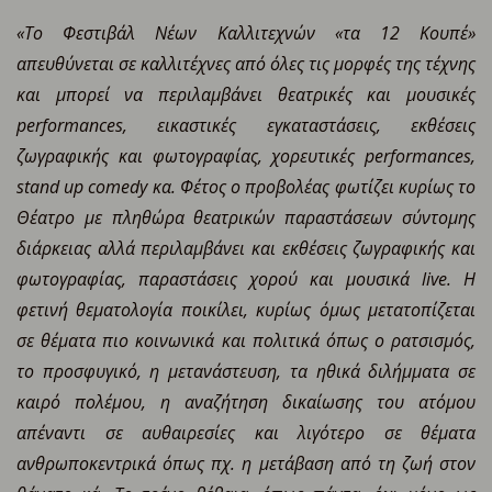
«Το Φεστιβάλ Νέων Καλλιτεχνών «τα 12 Κουπέ»
απευθύνεται σε καλλιτέχνες από όλες τις μορφές της τέχνης
και μπορεί να περιλαμβάνει θεατρικές και μουσικές
performances
, εικαστικές εγκαταστάσεις, εκθέσεις
ζωγραφικής και φωτογραφίας, χορευτικές
performances
,
stand
up
comedy
κα. Φέτος ο προβολέας φωτίζει κυρίως το
Θέατρο με πληθώρα θεατρικών παραστάσεων σύντομης
διάρκειας αλλά περιλαμβάνει και εκθέσεις ζωγραφικής και
φωτογραφίας, παραστάσεις χορού και μουσικά
live
. Η
φετινή θεματολογία ποικίλει, κυρίως όμως μετατοπίζεται
σε θέματα πιο κοινωνικά και πολιτικά όπως ο ρατσισμός,
το προσφυγικό, η μετανάστευση, τα ηθικά διλήμματα σε
καιρό πολέμου, η αναζήτηση δικαίωσης του ατόμου
απέναντι σε αυθαιρεσίες και λιγότερο σε θέματα
ανθρωποκεντρικά όπως πχ. η μετάβαση από τη ζωή στον