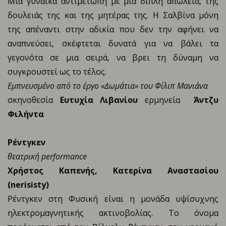
Μια γυναίκα αντιμέτωπη με μια διπλή απώλεια, της
δουλειάς της και της μητέρας της. H Σαλβίνα μόνη
της
απέναντι στην αδικία που δεν την αφήνει να
αναπνεύσει, σκέφτεται δυνατά για να βάλει τα
γεγονότα σε μια σειρά, να βρει τη δύναμη να
συγκρουστεί ως το τέλος.
Εμπνευσμένο από το έργο «∆ωμάτια» του Φίλιπ Μανιάνα
σκηνοθεσία
Ευτυχία Λιβανίου
ερμηνεία
Άντζυ
Φιλήντα
Ρέντγκεν
θεατρική performance
Χρήστος Καπενής, Κατερίνα Αναστασίου
(nerisisty)
Ρέντγκεν στη Φυσική είναι η μονάδα υψίσυχνης
ηλεκτρομαγνητικής ακτινοβολίας. Το όνομα