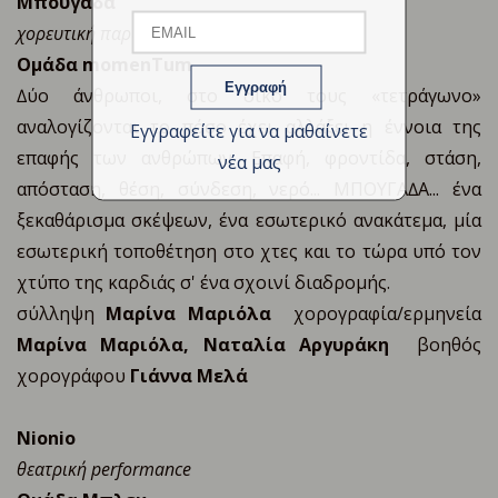
Μ
πουγάδα
χορευτική παράσταση
Ομάδα momenΤum
Name
∆ύο άνθρωποι, στο δικό τους «τετράγωνο»
αναλογίζονται το πόσο έχει αλλάξει η έννοια της
Εγγραφείτε για να μαθαίνετε
επαφής των ανθρώπων. Επαφή, φροντίδα, στάση,
νέα μας
απόσταση, θέση, σύνδεση, νερό... ΜΠΟΥΓΑ∆Α... ένα
ξεκαθάρισμα σκέψεων, ένα εσωτερικό ανακάτεμα, μία
εσωτερική τοποθέτηση στο χτες και το τώρα υπό τον
χτύπο της καρδιάς σ' ένα σχοινί διαδρομής.
σύλληψη
Μαρίνα Μαριόλα
χορογραφία/ερμηνεία
Μαρίνα Μαριόλα, Ναταλία Αργυράκη
βοηθός
χορογράφου
Γιάννα Μελά
Nionio
θεατρική performance