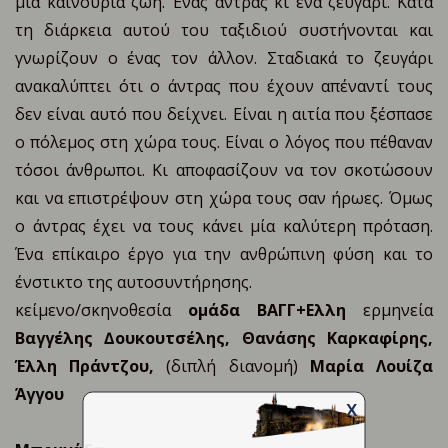
μια καινούρια ζωή. Ένας άντρας κι ένα ζευγάρι. Κατά
τη διάρκεια αυτού του ταξιδιού συστήνονται και
γνωρίζουν ο ένας τον άλλον. Σταδιακά το ζευγάρι
ανακαλύπτει ότι ο άντρας που έχουν απέναντί τους
δεν είναι αυτό που δείχνει. Είναι η αιτία που ξέσπασε
ο πόλεμος στη χώρα τους. Είναι ο λόγος που πέθαναν
τόσοι άνθρωποι. Κι αποφασίζουν να τον σκοτώσουν
και να επιστρέψουν στη χώρα τους σαν ήρωες. Όμως
ο άντρας έχει να τους κάνει μία καλύτερη πρόταση.
Ένα επίκαιρο έργο για την ανθρώπινη φύση και το
ένστικτο της αυτοσυντήρησης.
κείμενο/σκηνοθεσία
oμάδα ΒΑΓΓ+Ελλη
ερμηνεία
Βαγγέλης ∆ουκουτσέλης, Θανάσης Καρκαφίρης,
Έλλη Πράντζου,
(διπλή διανομή)
Μαρία Λουίζα
Άγγου
X
Email