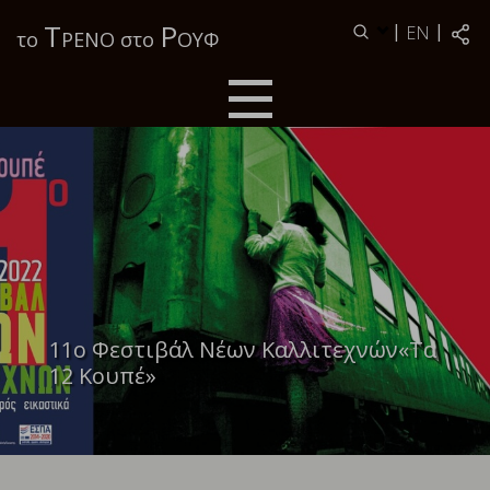
Τ
Ρ
|
|
EN
το
ΡΕΝΟ στο
ΟΥΦ
11ο Φεστιβάλ Νέων Καλλιτεχνών«Τα
12 Κουπέ»