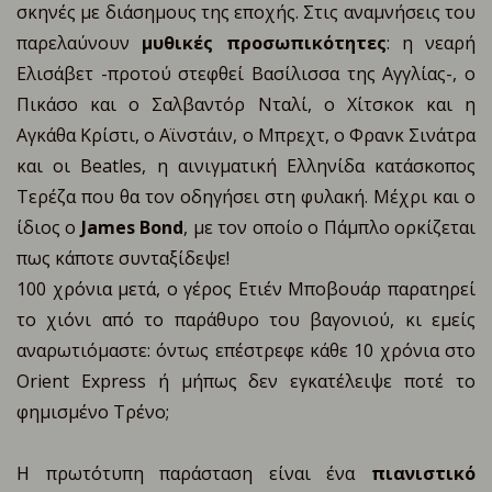
σκηνές με διάσημους της εποχής. Στις αναμνήσεις του
παρελαύνουν
μυθικές προσωπικότητες
: η νεαρή
Ελισάβετ -προτού στεφθεί Βασίλισσα της Αγγλίας-, ο
Πικάσο και ο Σαλβαντόρ Νταλί, ο Χίτσκοκ και η
Αγκάθα Κρίστι, ο Αϊνστάιν, ο Μπρεχτ, ο Φρανκ Σινάτρα
και οι Beatles, η αινιγματική Ελληνίδα κατάσκοπος
Τερέζα που θα τον οδηγήσει στη φυλακή. Μέχρι και ο
ίδιος ο
James Bond
, με τον οποίο ο Πάμπλο ορκίζεται
πως κάποτε συνταξίδεψε!
100 χρόνια μετά, ο γέρος Ετιέν Μποβουάρ παρατηρεί
το χιόνι από το παράθυρο του βαγονιού, κι εμείς
αναρωτιόμαστε: όντως επέστρεφε κάθε 10 χρόνια στο
Orient Express ή μήπως δεν εγκατέλειψε ποτέ το
φημισμένο Τρένο;
Η πρωτότυπη παράσταση είναι ένα
πιανιστικό