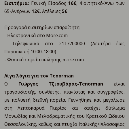
Εισιτήρια:
Γενική Είσοδος
16€
, Φοιτητικό-Άνω των
65-Ανέργων
12€
, Ατέλειες
5€
Προαγορά εισιτηρίων απαραίτητη:
- Ηλεκτρονικά στο More.com
- Τηλεφωνικά στο 2117700000 (Δευτέρα έως
Παρασκευή 10.00-18.00)
- Φυσικά σημεία πώλησης more.com
Λίγα λόγια για τον Tenorman
Ο
Γιώργος Τζιουβάρας-Tenorman
είναι
τραγουδιστής, συνθέτης, πιανίστας και συγγραφέας,
με πολυετή διεθνή πορεία. Γεννήθηκε και μεγάλωσε
στη Λεπτοκαρυά Πιερίας και κατέχει δίπλωμα
Μονωδίας και Μελοδραματικής του Κρατικού Ωδείου
Θεσσαλονίκης, καθώς και πτυχίο Ιταλικής Φιλοσοφίας