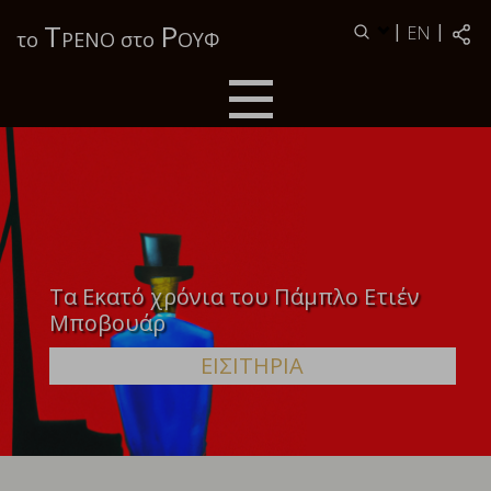
Τ
Ρ
|
|
EN
το
ΡΕΝΟ στο
ΟΥΦ
Τα Εκατό χρόνια του Πάμπλο Ετιέν
Μποβουάρ
ΕΙΣΙΤΗΡΙΑ