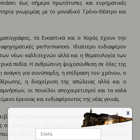
υσιάσει έως σήμερα πρωτότυπες και ευρηματικές
ετηρία γνωριμίας με το μοναδικό Τρένο-Θέατρο και
ματογράφος, τα Εικαστικά και ο Χορός έχουν την
 αφηγηματικές performances. Ιδιαίτερο ενδιαφέρον
 των νέων καλλιτεχνών αλλά και η θεματολογία των
τρικά πεδία. Η ανθρώπινη ψυχοσύνθεση σε όλες της
 η ανάγκη για συνύπαρξη, η επίδραση του χρόνου, ο
θέρωσης, η διαχείριση της απώλειας αλλά και ο
αμνήσεων, οι ποικίλοι αποχαιρετισμοί και τα καλά
μενο έρευνας και ενδιαφέροντος της νέας γενιάς.
X
ιβάλ επεκτείνεται και στα υπόλοιπα βαγόνια και την
Email
Name
 σε καλλιτέχνες και επισκέπτες ένα πρωτοποριακό
πειρία, όπου όλες οι Τέχνες συνυπάρχουν σε έναν