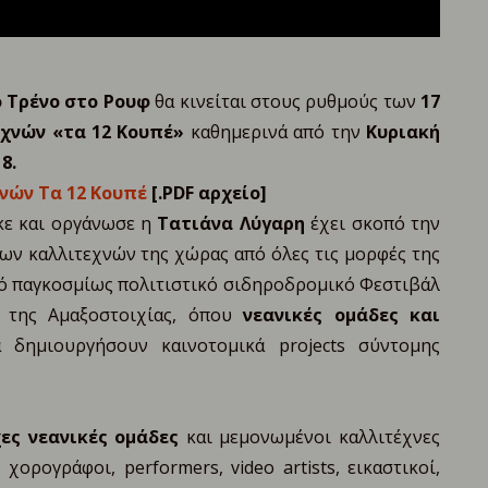
ο Τρένο στο Ρουφ
θα κινείται στους ρυθμούς των
17
χνών «τα 12 Κουπέ»
καθημερινά από την
Κυριακή
8.
νών Τα 12 Κουπέ
[.PDF αρχείο]
κε και οργάνωσε η
Τατιάνα Λύγαρη
έχει σκοπό την
ων καλλιτεχνών της χώρας από όλες τις μορφές της
κό παγκοσμίως πολιτιστικό σιδηροδρομικό Φεστιβάλ
 της Αμαξοστοιχίας, όπου
νεανικές ομάδες και
 δημιουργήσουν καινοτομικά projects σύντομης
ες νεανικές ομάδες
και μεμονωμένοι καλλιτέχνες
 χορογράφοι, performers, video artists, εικαστικοί,