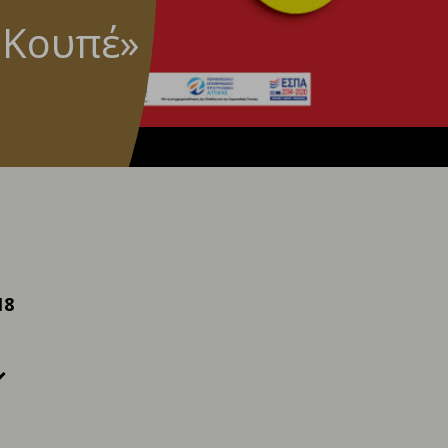
 Κουπέ»
18