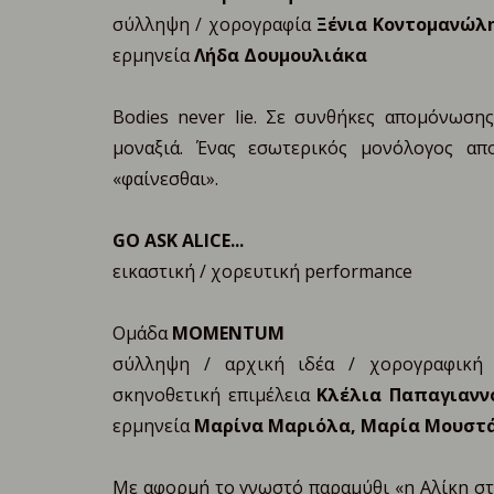
σύλληψη / χορογραφία
Ξένια Κοντομανώλ
ερμηνεία
Λήδα Δουμουλιάκα
Bodies never lie. Σε συνθήκες απομόνωση
μοναξιά. Ένας εσωτερικός μονόλογος απ
«φαίνεσθαι».
GO ASK ALICE...
εικαστική / χορευτική performance
Ομάδα
MOMENTUM
σύλληψη / αρχική ιδέα / χορογραφικ
σκηνοθετική επιμέλεια
Κλέλια Παπαγιανν
ερμηνεία
Μαρίνα Μαριόλα, Μαρία Μουστ
Με αφορμή το γνωστό παραμύθι «η Αλίκη στ