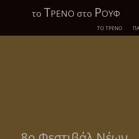
Τ
Ρ
το
ΡΕΝΟ στο
ΟΥΦ
ΤΟ ΤΡΈΝΟ
ΠΑ
8ο Φεστιβάλ Νέων