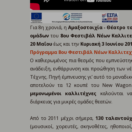
Για 8η χρονιά, η
Αμαξοστοιχία - Θέατρο τ
ομάδων
του
8ου Φεστιβάλ Νέων Καλλιτε
20 Μαΐου
έως και την
Κυριακή 3 Ιουνίου 201
Πρόγραμμα 8ου Φεστιβάλ Νέων Καλλιτεχ
Ο καθιερωμένος πια θεσμός που εμπνεύστη
ανάδειξη, ενθάρρυνση και προώθηση των νέ
Τέχνης. Πηγή έμπνευσης γι’ αυτό το μοναδι
αποτελούν τα 12 κουπέ του New Wagon
μεμονωμένοι καλλιτέχνες
καλούνται να
διάρκειας για μικρές ομάδες θεατών.
Από το 2011 μέχρι σήμερα,
130 ταλαντούχ
(μουσικοί, χορευτές, σκηνοθέτες, ηθοποιοί,