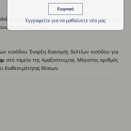
 Μαΐου με μία ανοιχτή για τους θεατές γενική δοκιμή
Εγγραφείτε για να μαθαίνετε νέα μας
ουνίου από τις 7.30μμ
ων εισόδου. Έναρξη διανομής δελτίων εισόδου για
μμ.
στο ταμείο της Αμαξοστοιχίας. Μέγιστος αριθμός
ι διαθεσιμότητας θέσεων.