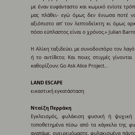
με έναν ευφάνταστο και κωμικό ενίοτε τρόπ
μας πλάθει- εγώ όμως δεν ένιωσα ποτέ ν
αξιόπιστο απ’ τον λεπτοδείκτη; κι όμως αρ
πόσο εύπλαστος είναι ο χρόνος.» Julian Barn
H Αλίκη ταξιδεύει με συνοδοιπόρο τον λαγό
ή το αντίθετο; Και ποιες στιγμές γίνοντα
καθορίζουν; Go Ask Alice Project…
LAND ESCAPE
εικαστική εγκατάσταση
Νταίζη Περράκη
Eγκλεισμός, φυλάκιση φυσική ή ψυχική 
τοποθετημένα πίσω από τα κάγκελα της φυ
αγαπάμε, ονειρευόμαστε, φυλακισμένα πάντ