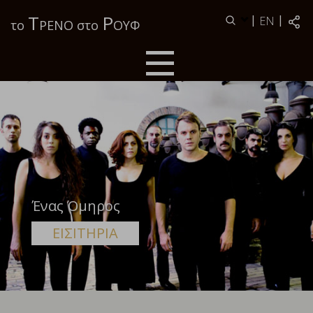
Τ
Ρ
|
|
EN
το
ΡΕΝΟ στο
ΟΥΦ
Ένας Όμηρος
ΕΙΣΙΤΗΡΙΑ