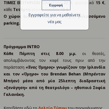
Name
ΤΙΜΕΣ ΕΙΣΙΤΗΡΙΩΝ
: Ολόκληρο
22 €
, φοιτητικό
15 €
,
κάθε
Τετάρτη
γενική είσοδος
15 €
Εγγραφείτε για να μαθαίνετε
Ο χώρος διαθέτει δωρεάν ανοιχτό φυλασσόμενο
νέα μας
parking.
Πρόγραμμα INTRO
Κάθε Πέμπτη στις 8.00 μ.μ.
οι θεατές,
απολαμβάνοντας τον καφέ τους πριν από την
παράσταση
«Ένας Όμηρος»
γνωρίζουν την Ιρλανδία
και τον
«Όμηρο»
του Brendan Behan (Μπρένταν
Μπήαν) μέσα από μία 25λεπτη διαδραστική
«ξενάγηση» από τη θεατρολόγο – ηθοποιό Σοφία
Γαλανάκη.
Κατεβάστε εδώ το
Δελτίο Τύπου
του προγράμματος.