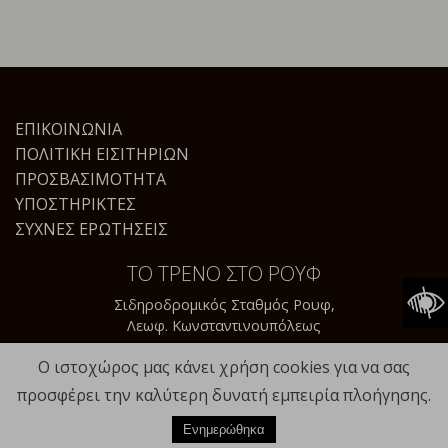
ΕΠΙΚΟΙΝΩΝΊΑ
ΠΟΛΙΤΙΚΉ ΕΙΣΙΤΗΡΊΩΝ
ΠΡΟΣΒΑΣΙΜΌΤΗΤΑ
ΥΠΟΣΤΗΡΙΚΤΈΣ
ΣΥΧΝΈΣ ΕΡΩΤΉΣΕΙΣ
ΤΟ ΤΡΕΝΟ ΣΤΟ ΡΟΥΦ
Σιδηροδρομικός Σταθμός Ρουφ,
Λεωφ. Κωνσταντινουπόλεως
Ο ιστοχώρος μας κάνει χρήση cookies για να σας
προσφέρει την καλύτερη δυνατή εμπειρία πλοήγησης.
© 2023
totrenostorouf.gr