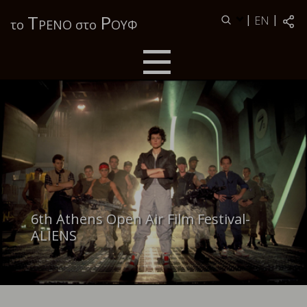
Τ
Ρ
|
|
EN
το
ΡΕΝΟ στο
ΟΥΦ
6th Athens Open Air Film Festival-
ALIENS