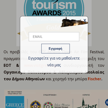
X
Email
Name
ου
Οι προβολές του 6
Athens Open Air Film Festival,
Εγγραφείτε για να μαθαίνετε
πραγματοποιούνται με την ευγενική υποστήριξη του
νέα μας
ΕΟΤ &
www.visitgreece.gr
, συνδιοργανωτή τον
Οργανισμό Πολιτισμού & Αθλητισμού Νεολαίας
του Δήμου Αθηναίων
και χορηγό την μπύρα
Fischer
.