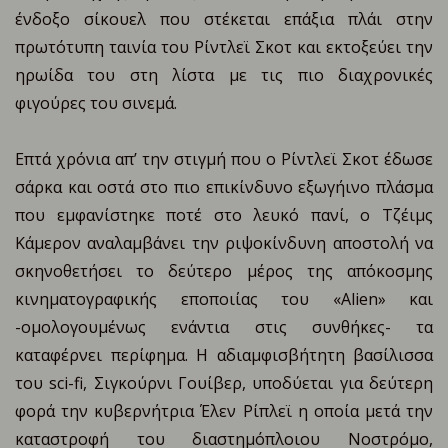
ένδοξο σίκουελ που στέκεται επάξια πλάι στην
πρωτότυπη ταινία του Ρίντλεϊ Σκοτ και εκτοξεύει την
ηρωίδα του στη λίστα με τις πιο διαχρονικές
φιγούρες του σινεμά.
Επτά χρόνια απ’ την στιγμή που ο Ρίντλεϊ Σκοτ έδωσε
σάρκα και οστά στο πιο επικίνδυνο εξωγήινο πλάσμα
που εμφανίστηκε ποτέ στο λευκό πανί, ο Τζέιμς
Κάμερον αναλαμβάνει την ριψοκίνδυνη αποστολή να
σκηνοθετήσει το δεύτερο μέρος της απόκοσμης
κινηματογραφικής εποποιίας του «Alien» και
-ομολογουμένως ενάντια στις συνθήκες- τα
καταφέρνει περίφημα. Η αδιαμφισβήτητη βασίλισσα
του sci-fi, Σιγκούρνι Γουίβερ, υποδύεται για δεύτερη
φορά την κυβερνήτρια Έλεν Ρίπλεϊ η οποία μετά την
καταστροφή του διαστημόπλοιου Νοστρόμο,