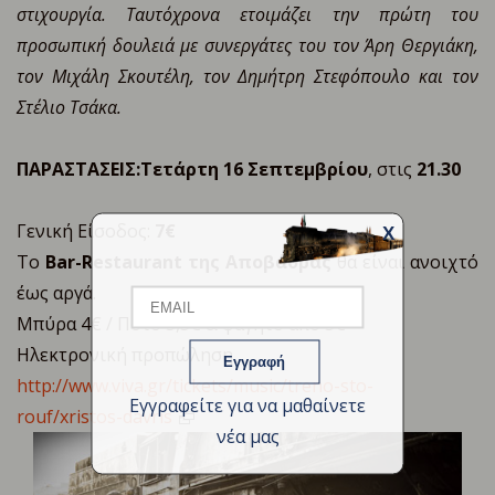
στιχουργία. Ταυτόχρονα ετοιμάζει την πρώτη του
προσωπική δουλειά με συνεργάτες του τον Άρη Θεργιάκη,
τον Μιχάλη Σκουτέλη, τον Δημήτρη Στεφόπουλο και τον
Στέλιο Τσάκα.
ΠΑΡΑΣΤΑΣΕΙΣ:
Τετάρτη
16
Σεπτεμβρίου
, στις
21.30
Γενική Είσοδος:
7€
X
Email
Το
Bar-Restaurant της Αποβάθρας
θα είναι ανοιχτό
έως αργά.
Μπύρα 4€ / Ποτό 5,5€ & φαγητό από 5€
Name
Ηλεκτρονική προπώληση
http://www.viva.gr/tickets/music/treno-sto-
Εγγραφείτε για να μαθαίνετε
rouf/xristos-davris
νέα μας