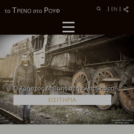
Τ
Ρ
|
|
EN
το
ΡΕΝΟ στο
ΟΥΦ
Ο Χρήστος Δάβρης στην Αποβάθρα
ΕΙΣΙΤΗΡΙΑ