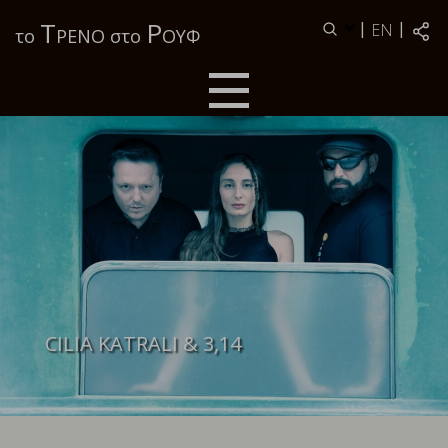
Τ
Ρ
|
|
EN
το
ΡΕΝΟ στο
ΟΥΦ
CILIA KATRALI & 3,14