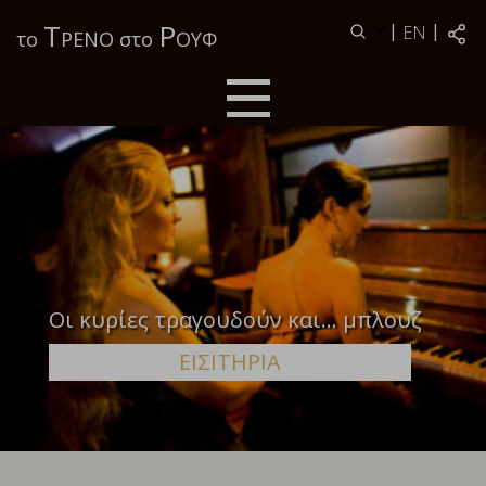
Τ
Ρ
|
|
EN
το
ΡΕΝΟ στο
ΟΥΦ
Οι κυρίες τραγουδούν και... μπλουζ
ΕΙΣΙΤΗΡΙΑ