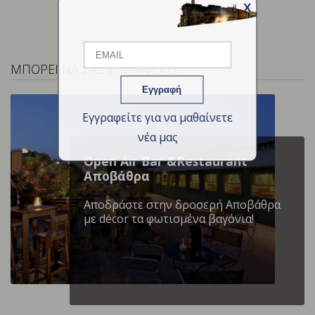
X
Email
ΜΠΟΡΕΙ ΝΑ ΣΑΣ ΕΝΔΙΑΦΕΡΕΙ…
Name
Εγγραφείτε για να μαθαίνετε
νέα μας
Open Air Bar &Restaurant
Αποβάθρα
Αποδράστε στην δροσερή Αποβάθρα
με décor τα φωτισμένα βαγόνια!