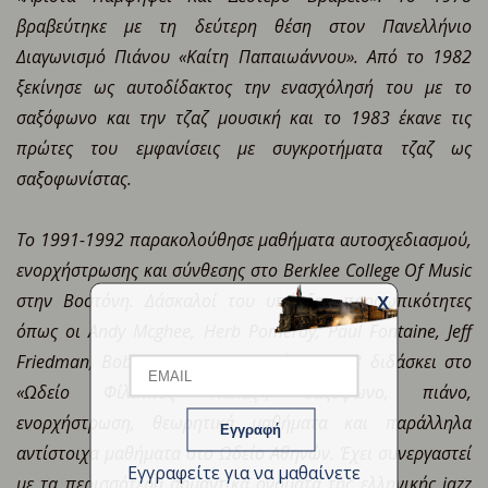
βραβεύτηκε με τη δεύτερη θέση στον Πανελλήνιο
Διαγωνισμό Πιάνου «Καίτη Παπαιωάννου». Από το 1982
ξεκίνησε ως αυτοδίδακτος την ενασχόλησή του με το
σαξόφωνο και την τζαζ μουσική και το 1983 έκανε τις
πρώτες του εμφανίσεις με συγκροτήματα τζαζ ως
σαξοφωνίστας.
Το 1991-1992 παρακολούθησε μαθήματα αυτοσχεδιασμού,
ενορχήστρωσης και σύνθεσης στο Berklee College Of Music
στην Βοστόνη. Δάσκαλοί του υπήρξαν προσωπικότητες
X
Email
όπως οι Andy Mcghee, Herb Pomeroy, Paul Fontaine, Jeff
Friedman, Βοb Pilkington κ.α. Από το 1993 διδάσκει στο
«Ωδείο Φίλιππος Νάκας», σαξόφωνο, πιάνο,
Name
ενορχήστρωση, θεωρητικά μαθήματα και παράλληλα
αντίστοιχα μαθήματα στο Ωδείο Αθηνών. Έχει συνεργαστεί
Εγγραφείτε για να μαθαίνετε
με τα περισσότερα σημαντικά ονόματα της ελληνικής jazz