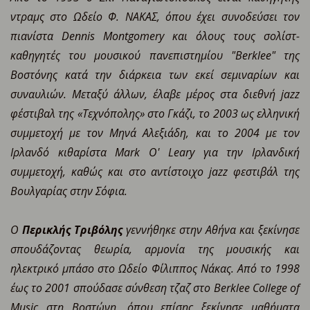
ντραμς στο Ωδείο Φ. ΝΑΚΑΣ, όπου έχει συνοδεύσει τον
πιανίστα Dennis Montgomery και όλους τους σολίστ-
καθηγητές του μουσικού πανεπιστημίου "Berklee" της
Βοστόνης κατά την διάρκεια των εκεί σεμιναρίων και
συναυλιών. Μεταξύ άλλων, έλαβε μέρος στα διεθνή jazz
φέστιβαλ της «Τεχνόπολης» στο Γκάζι, το 2003 ως ελληνική
συμμετοχή με τον Μηνά Αλεξιάδη, και το 2004 με τον
Ιρλανδό κιθαρίστα Mark O' Leary για την Ιρλανδική
συμμετοχή, καθώς και στο αντίστοιχο jazz φεστιβάλ της
Βουλγαρίας στην Σόφια.
Ο
Περικλής Τριβόλης
γεννήθηκε στην Αθήνα και ξεκίνησε
σπουδάζοντας θεωρία, αρμονία της μουσικής και
ηλεκτρικό μπάσο στο Ωδείο Φίλιππος Νάκας. Από το 1998
έως το 2001 σπούδασε σύνθεση τζαζ στο Berklee College of
Music στη Βοστώνη, όπου επίσης ξεκίνησε μαθήματα