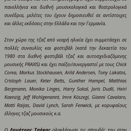
πανελλήνια και διεθνή μουσικολογικά και θεατρολογικά
συνέδρια, μελέτες του έχουν δημοσιευθεί σε αντίστοιχες
και άλλες εκδόσεις στην Ελλάδα και την Γερμανία.
Στον χώρο της τζαζ από νεαρή ηλικία έχει συμμετάσχει σε
πολλές συναυλίες και φεστιβάλ (κατά την δεκαετία του
1980 στα διεθνή φεστιβάλ τζαζ και αυτοσχεδιαζόμενης
μουσικής PRAXIS) και έχει παίξει/συνεργαστεί με τους Chick
Corea, Markus Stockhausen, Arild Andersen, Tony Lakatos,
Cristoph Lauer, Keter Betts, Gunther Hampel, Matthias
Bergmann, Monika Linges, Harry Sokal, Joris Dudli, Heiri
Kaenzig, Jeff Wohlgenannt, Imre Köszegi, Gianni Cavalaro,
Matti Raijas, David Lynch, Sarah Fenwick, με κορυφαίους
έλληνες τζαζ μουσικούς κ.α.
Ο
Δημήτρης Τσάκας
ολοκλήρωσε τις σπουδές του στην