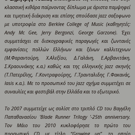
κλασσική κιθάρα παίρνοντας δίπλωμα με άριστα παμψηφεί
και τιμητική διάκριση και επίσης σπούδασε jazz σαξοφωνο
με υποτροφία στο Berklee College of Μusic (καθηγητές:
Andy Mc Gee, Jerry Bergonzi, George Garzone). Έχει
συμμετάσχει σε δισκογραφικές παραγωγές και ζωντανές
εμφανίσεις πολλών Ελλήνων και ξένων καλλιτεχνων
(Μ.Φαραντούρη, Χ.Αλεξίου, Δ.Γαλάνη, Ε.Αρβανιτάκη,
Σ.Κραουνάκης κ.α.) καθώς και της ελληνικής jazz σκηνής
(Τ.Πατερέλης, Γ.Κοντραφούρης, Γ.Τρανταλιδης Γ.Φακανάς,
Ιasis κ.α.). Με το προσωπικό του jazz σχήμα συμμετέχει σε
συναυλίες και φεστιβάλ στην Ελλάδα και το εξωτερικό.
Το 2007 συμμετείχε ως σολίστ στο τριπλό CD του Βαγγέλη
Παπαθανασίου 'Blade Runner Trilogy '-25th anniversary.
Τον Μάιο του 2010 κυκλοφόρησε το πρώτο του
προσωπικό CD με τίτλο “Growing up”, το οποίο