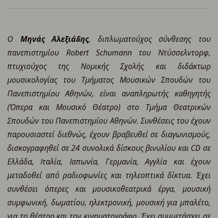
Ο
Mηνάς Aλεξιάδης
, διπλωματούχος σύνθεσης του
πανεπιστημίου Robert Schumann του Nτύσσελντορφ,
πτυχιούχος της Nομικής Σχολής και διδάκτωρ
μουσικολογίας του Tμήματος Mουσικών Σπουδών του
Πανεπιστημίου Aθηνών, είναι αναπληρωτής καθηγητής
(Όπερα και Μουσικό Θέατρο) στο Τμήμα Θεατρικών
Σπουδών του Πανεπιστημίου Aθηνών. Συνθέσεις του έχουν
παρουσιαστεί διεθνώς, έχουν βραβευθεί σε διαγωνισμούς,
δισκογραφηθεί σε 24 συνολικά δίσκους βινυλίου και CD σε
Ελλάδα, Ιταλία, Ιαπωνία, Γερμανία, Αγγλία και έχουν
μεταδοθεί από ραδιοφωνίες και τηλεοπτικά δίκτυα. Έχει
συνθέσει όπερες και μουσικοθεατρικά έργα, μουσική
συμφωνική, δωματίου, ηλεκτρονική, μουσική για μπαλέτο,
για το θέατρο και τον κινηματογράφο. Έχει συμμετάσχει σε