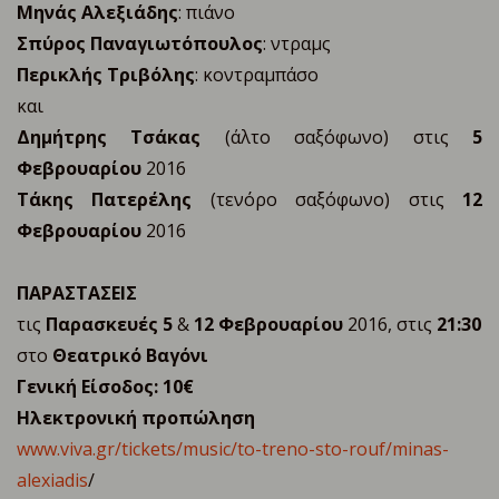
Mηνάς Αλεξιάδης
: πιάνο
Σπύρος Παναγιωτόπουλος
: ντραμς
Περικλής Τριβόλης
: κοντραμπάσο
και
Δημήτρης Τσάκας
(άλτο σαξόφωνο) στις
5
Φεβρουαρίου
2016
Τάκης Πατερέλης
(τενόρο σαξόφωνο) στις
12
Φεβρουαρίου
2016
ΠΑΡΑΣΤΑΣΕΙΣ
τις
Παρασκευές 5
&
12 Φεβρουαρίου
2016, στις
21:30
στο
Θεατρικό Βαγόνι
Γενική Είσοδος: 10€
Ηλεκτρονική προπώληση
www.viva.gr/tickets/music/to-treno-sto-rouf/minas-
alexiadis
/