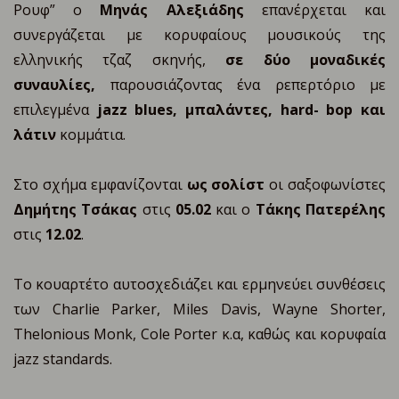
Ρουφ” o
Mηνάς Αλεξιάδης
επανέρχεται και
συνεργάζεται με κορυφαίους μουσικούς της
ελληνικής τζαζ σκηνής,
σε δύο μοναδικές
συναυλίες,
παρουσιάζοντας ένα ρεπερτόριο με
επιλεγμένα
jazz blues, μπαλάντες, hard- bop και
λάτιν
κομμάτια.
Στο σχήμα εμφανίζονται
ως
σολίστ
οι σαξοφωνίστες
Δημήτης Τσάκας
στις
05.02
και ο
Τάκης Πατερέλης
στις
12.02
.
Το κουαρτέτο αυτοσχεδιάζει και ερμηνεύει συνθέσεις
των Charlie Parker, Miles Davis, Wayne Shorter,
Thelonious Monk, Cole Porter κ.α, καθώς και κορυφαία
jazz standards.