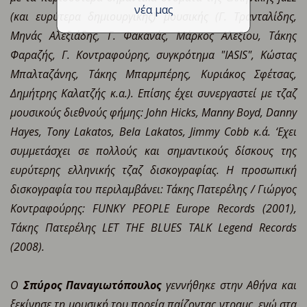
νέα μας
(και ευρύτερα δημιουργικής) μουσικής (Γ. Τρανταλίδης,
Μηνάς Αλεξιάδης, Γ. Φακανάς, Μάρκος Αλεξίου, Τάκης
Φαραζής, Γ. Κοντραφούρης, συγκρότημα "IASIS", Κώστας
Μπαλταζάνης, Τάκης Μπαρμπέρης, Κυριάκος Σφέτσας,
Δημήτρης Καλατζής κ.α.). Επίσης έχει συνεργαστεί με τζαζ
μουσικούς διεθνούς φήμης: John Hicks, Μanny Boyd, Danny
Hayes, Τony Lakatos, Bela Lakatos, Jimmy Cobb κ.ά. ‘Εχει
συμμετάσχει σε πολλούς και σημαντικούς δίσκους της
ευρύτερης ελληνικής τζαζ δισκογραφίας. Η προσωπική
δισκογραφία του περιλαμβάνει: Τάκης Πατερέλης / Γιώργος
Κοντραφούρης: FUNKY PEOPLE Europe Records (2001),
Τάκης Πατερέλης LET THE BLUES TALK Legend Records
(2008).
Ο
Σπύρος Παναγιωτόπουλος
γεννήθηκε στην Αθήνα και
ξεκίνησε τη μουσική του πορεία παίζοντας ντραμς, ενώ στα