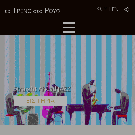
Τ
Ρ
|
|
EN
το
ΡΕΝΟ στο
ΟΥΦ
Straight Ahead JAZZ
ΕΙΣΙΤΗΡΙΑ