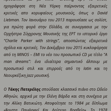
ηχογράφησε στη Νέα Υόρκη παίρνοντας εξαιρετικές
κριτικές απο κορυφαίους μουσικούς, όπως ο David
Liebman. Τον Ιανουάριο του 2013 παρουσίασε ως σολίστ,
για πρώτη φορά στην Ελλάδα, σε συνεργασια με την
Ορχήστρα Σύγχρονης Μουσικής της ΕΡΤ το ιστορικό έργο
“Charlie Parker with strings”, αποσπώντας εξαιρετικά
σχόλια και κριτικές. Τον Δεκέμβριο του 2015 κυκλοφόρησε
από τη MINOS – EMI το νέο του προσωπικό CD με τίτλο “Α
man dreams”: ένα ιδιαίτερα σημαντικό άλπουμ με
προσωπικό στιλ και επιρροές από τη latin και τη
Νεουρκέζικη jazz μουσική.
Ο
Τάκης Πατερέλης
σπούδασε κλασσικό πιάνο στο Ωδείο
Αθηνών, αρχικά με την Ελένη Βάρδα και στη συνέχεια με
την Αλίκη Βατικιώτη. Αποφοίτησε το 1984 με δίπλωμα
«Άριστα Παμψηφεί Και Δεύτερο Βραβείο». Το 1978