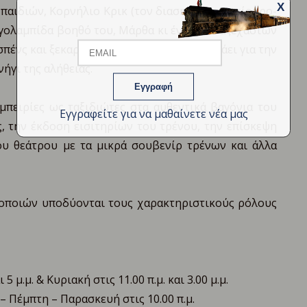
X
αιδιών, Κορνήλιο Κρικ (τον διασημότερο σκίουρο-
Email
Name
γολαμπίδα βοηθό του, Μάρθα κι ένα καστ αξέχαστων
σπένς και ξεκαρδιστικής κωμωδίας και μιλάει για την
ήγι της αλήθειας.
μπειρίες ως ταξιδιώτες στα αυθεντικά βαγόνια του
Εγγραφείτε για να μαθαίνετε νέα μας
, την έκδοση εισιτηρίων του τρένου, την επίσκεψη
υ θεάτρου με τα μικρά σουβενίρ τρένων και άλλα
οποιών υποδύονται τους χαρακτηριστικούς ρόλους
 5 μ.μ. & Κυριακή στις 11.00 π.μ. και 3.00 μ.μ.
 – Πέμπτη – Παρασκευή στις 10.00 π.μ.