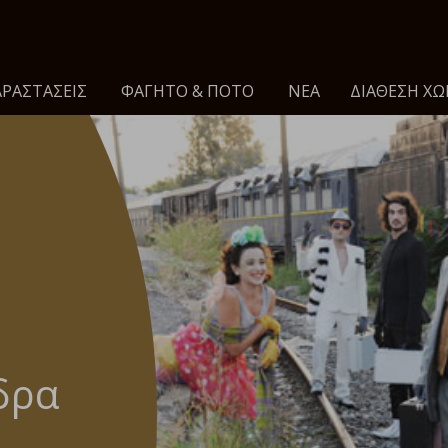
ΡΑΣΤΑΣΕΙΣ
ΦΑΓΗΤΌ & ΠΟΤΌ
ΝΈΑ
ΔΙΆΘΕΣΗ ΧΏ
δρα