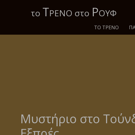
Τ
Ρ
το
ΡΕΝΟ στο
ΟΥΦ
ΤΟ ΤΡΈΝΟ
ΠΑ
Μυστήριο στο Τούν
Εξπρές