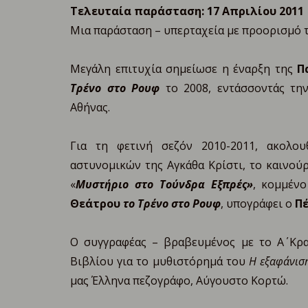
Τελευταία παράσταση: 17 Απριλίου 2011
Μια παράσταση – υπερταχεία με προορισμό τη
Μεγάλη επιτυχία σημείωσε η έναρξη της
Π
Τρένο στο Ρουφ
το 2008, εντάσσοντάς την
Αθήνας.
Για τη φετινή σεζόν 2010-2011, ακολο
αστυνομικών της Αγκάθα Κρίστι, το καινούρ
«
Μυστήριο στο Τούνδρα Εξπρές»
, κομμέν
Θεάτρου
το Τρένο στο Ρουφ
, υπογράφει ο
Π
Ο συγγραφέας – βραβευμένος με το Α΄ Κρα
Βιβλίου για το μυθιστόρημά του
Η εξαφάνισ
μας Έλληνα πεζογράφο, Αύγουστο Κορτώ.