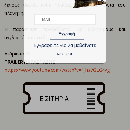
X
Email
ξένους θεατές κάθε ηλικίας, από κάθε γωνιά του
πλανήτη.
Η παράσταση προβάλλεται με ελληνικούς και
Name
αγγλικούς υπότιτλους.
Εγγραφείτε για να μαθαίνετε
νέα μας
Διάρκεια 60΄
TRAILER
ΠΑΡΑΣΤΑΣΗΣ
https
://
www
.
youtube
.
com
/
watch
?
v
=
f
_
ha
7
GLG
4
vg
ΕΙΣΙΤΗΡΙΑ