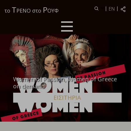
Τ
Ρ
|
|
EN
το
ΡΕΝΟ στο
ΟΥΦ
Women of Passion, Women of Greece
on demand
ΕΙΣΙΤΗΡΙΑ