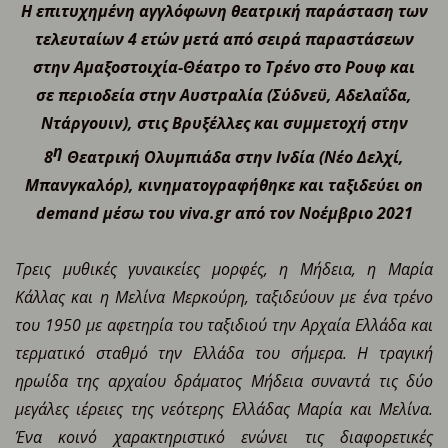
Η επιτυχημένη αγγλόφωνη θεατρική παράσταση
των
τελευταίων 4 ετών
μετά
από σειρά παραστάσεων
στην
Αμαξοστοιχία
-Θέατρο το Τρένο στο Ρουφ
και
σε
περιοδεία στην Αυστραλία (Σύδνεϋ, Αδελαΐδα,
Ντάργουιν), στις Βρυξέλλες και συμμετοχή στην
η
8
Θεατρική Ολυμπιάδα στην Ινδία (Νέο Δελχί,
Μπανγκαλόρ),
κινηματογραφήθηκε και
ταξιδεύει
on
demand
μέσω του
viva.gr από τον Νοέμβριο 2021
Τρεις μυθικές γυναικείες μορφές, η Μήδεια, η Μαρία
Κάλλας και η Μελίνα Μερκούρη, ταξιδεύουν με ένα τρένο
του 1950
με α
φετηρία του ταξιδιού
τ
η
ν
Αρχαία Ελλάδα και
τερματικό σταθμό
τ
η
ν
Ελλάδα του σήμερα. Η τραγική
ηρωίδα της αρχαίου δράματος Μήδεια συναντά τις δύο
μεγάλες ιέρειες της νεότερης Ελλάδας Μαρία και Μελίνα.
Ένα κοινό χαρακτηριστικό ενώνει τις διαφορετικές