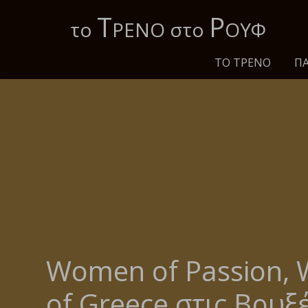
Τ
Ρ
το
ΡΕΝΟ στο
ΟΥΦ
ΤΟ ΤΡΈΝΟ
ΠΑ
Women of Passion,
of Greece στις Βρυξ