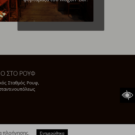
ΝΟ ΣΤΟ ΡΟΥΦ
κός Σταθμός Ρουφ,
σταντινουπόλεως
α πλοήγησης.