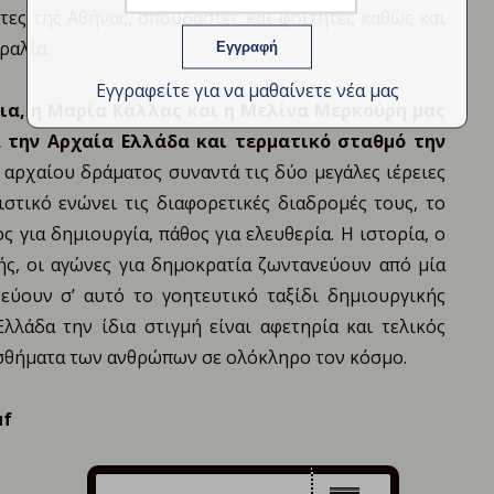
πτες της Αθήνας, σπουδαστές και φοιτητές καθώς και
τραλία.
Εγγραφείτε για να μαθαίνετε νέα μας
εια, η Μαρία Κάλλας και η Μελίνα Μερκούρη μας
α την Αρχαία Ελλάδα και τερματικό σταθμό την
αρχαίου δράματος συναντά τις δύο μεγάλες ιέρειες
στικό ενώνει τις διαφορετικές διαδρομές τους, το
ς για δημιουργία, πάθος για ελευθερία. Η ιστορία, ο
ς, οι αγώνες για δημοκρατία ζωντανεύουν από μία
εύουν σ’ αυτό το γοητευτικό ταξίδι δημιουργικής
λλάδα την ίδια στιγμή είναι αφετηρία και τελικός
ισθήματα των ανθρώπων σε ολόκληρο τον κόσμο.
uf