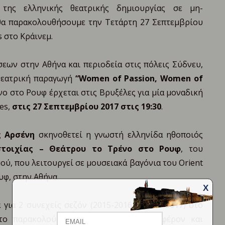
της ελληνικής θεατρικής δημιουργίας σε μη-
θα παρακολουθήσουμε την Τετάρτη 27 Σεπτεμβρίου
s στο Κράινεμ.
εων στην Αθήνα και περιοδεία στις πόλεις Σύδνευ,
 θεατρική παραγωγή
“Women of Passion, Women of
ο στο Ρουφ έρχεται στις Βρυξέλες για μία μοναδική
es,
στις 27 Σεπτεμβρίου 2017 στις 19:30
.
ς Αρσένη
σκηνοθετεί η γνωστή ελληνίδα ηθοποιός
στοιχίας – Θεάτρου το Τρένο στο Ρουφ
, του
, που λειτουργεί σε μουσειακά βαγόνια του Orient
φ, στην Αθήνα.
X
Email
Name
για 2 συνεχείς σεζόν (2015-2016 & 2016-2017) στο
 το παρακολούθησαν με τεράστιο ενδιαφέρον και