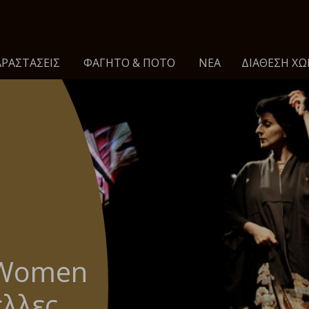
ΡΑΣΤΑΣΕΙΣ
ΦΑΓΗΤΌ & ΠΟΤΌ
ΝΈΑ
ΔΙΆΘΕΣΗ ΧΏ
 Women
έλλες