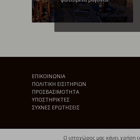
ΕΠΙΚΟΙΝΩΝΊΑ
ΠΟΛΙΤΙΚΉ ΕΙΣΙΤΗΡΊΩΝ
ΠΡΟΣΒΑΣΙΜΌΤΗΤΑ
ΥΠΟΣΤΗΡΙΚΤΈΣ
ΣΥΧΝΈΣ ΕΡΩΤΉΣΕΙΣ
Ο ιστοχώρος μας κάνει χρήση c
© 2023
totrenostorouf.gr