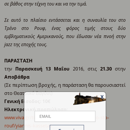
σε βάθος στην τέχνη του και να την τιμά.
Σε αυτό το πλαίσιο εντάσσεται και η συναυλία του στο
Τρένο στο Ρουφ, ένας φόρος τιμής στους δύο
εμβληματικούς Αμερικανούς, που έδωσαν νέα πνοή στην
jazz της εποχής τους.
ΠΑΡΑΣΤΑΣΗ
την
Παρασκευή 13 Μαΐου
2016, στις
21.30
στην
Αποβάθρα
(Σε περίπτωση βροχής, η παράσταση θα παρουσιαστεί
στο Θεατρικό Βαγόνι)
X
Γενική Είσοδος: 10€
Email
Ηλεκτρονική προπώληση:
www.viva.gr/tickets/music/theatro-to-treno-sto-
rouf/yiannis-kassetas
Name