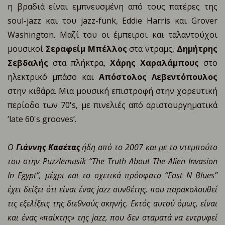
η βραδιά είναι εμπνευσμένη από τους πατέρες της
soul-jazz και του jazz-funk, Eddie Harris και Grover
Washington. Μαζί του οι έμπειροι και ταλαντούχοι
μουσικοί
Σεραφείμ Μπέλλος
στα ντραμς,
Δημήτρης
Σεβδαλής
στα πλήκτρα,
Χάρης Χαραλάμπους
στο
ηλεκτρικό μπάσο και
Απόστολος Λεβεντόπουλος
στην κιθάρα. Μια μουσική επιστροφή στην χορευτική
περίοδο των 70's, με πινελιές από αριστουργηματικά
‘late 60's grooves’.
Ο
Γιάννης Κασέτας
ήδη από το 2007 και με το ντεμπούτο
του στην Puzzlemusik “The Truth About The Alien Invasion
In Egypt”, μέχρι και το σχετικά πρόσφατο “East N Blues”
έχει δείξει ότι είναι ένας jazz συνθέτης, που παρακολουθεί
τις εξελίξεις της διεθνούς σκηνής. Εκτός αυτού όμως, είναι
και ένας «παίκτης» της jazz, που δεν σταματά να εντρυφεί