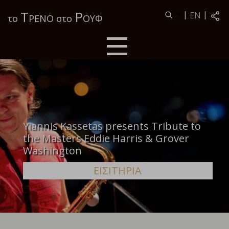
Τ
Ρ
|
|
EN
το
ΡΕΝΟ στο
ΟΥΦ
Yiannis Kassetas presents Tribute to
the Masters Eddie Harris & Grover
Washington
ΕΙΣΙΤΗΡΙΑ