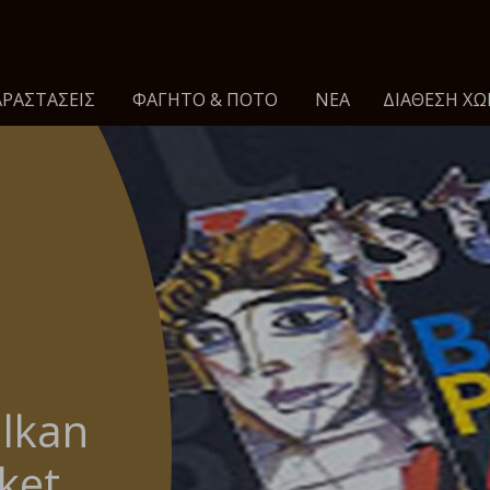
ΡΑΣΤΑΣΕΙΣ
ΦΑΓΗΤΌ & ΠΟΤΌ
ΝΈΑ
ΔΙΆΘΕΣΗ ΧΏ
alkan
ket