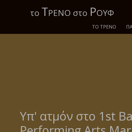
Τ
Ρ
το
ΡΕΝΟ στο
ΟΥΦ
ΤΟ ΤΡΈΝΟ
ΠΑ
Υπ' ατμόν στο 1st B
Performing Arts Mar