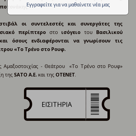
Εγγραφείτε για να μαθαίνετε νέα μας
ποτονάκης
.
τιβάλ οι συντελεστές και συνεργάτες της
εσιακό περίπτερο
στο
ισόγειο
του
Βασιλικού
και όσους ενδιαφέρονται να γνωρίσουν τις
τρου «Το Τρένο στο Ρουφ.
ης Αμαξοστοιχίας - Θεάτρου «Το Τρένο στο Ρουφ»
ξη της
SATO
Α.Ε.
και της
OTENET
.
ΕΙΣΙΤΗΡΙΑ