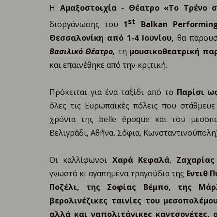
Η
Αμαξοστοιχία - Θέατρο «Το Τρένο 
st
διοργάνωσης του
1
Balkan
Performin
Θεσσαλονίκη από 1-4 Ιουνίου,
θα παρουσ
Βασιλικό Θέατρο
,
τη
μουσικοθεατρική πα
και επαινέθηκε από την κριτική.
Πρόκειται για ένα ταξίδι από το
Παρίσι ω
όλες τις Ευρωπαϊκές πόλεις που στάθμευ
χρόνια της belle époque και του μεσοπο
Βελιγράδι, Αθήνα, Σόφια, Κωνσταντινούπολη)
Οι
καλλίφωνοι
Χαρά Κεφαλά
,
Ζαχαρίας
γνωστά κι αγαπημένα τραγούδια της
Εντιθ Π
Ποζέλι, της Σοφίας Βέμπο, της Μάρ
βερολινέζικες ταινίες του μεσοπολέμο
αλλά και ναπολιτάνικες καντσονέτες, 