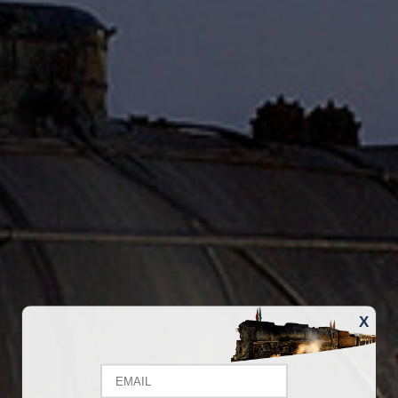
X
Email
Name