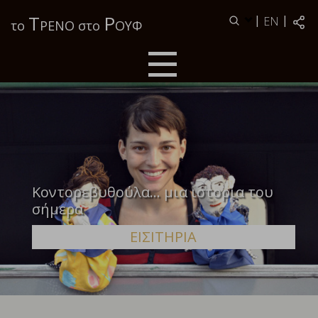
Τ
Ρ
|
|
EN
το
ΡΕΝΟ στο
ΟΥΦ
Κοντορεβυθούλα... μια ιστορία του
σήμερα
ΕΙΣΙΤΗΡΙΑ