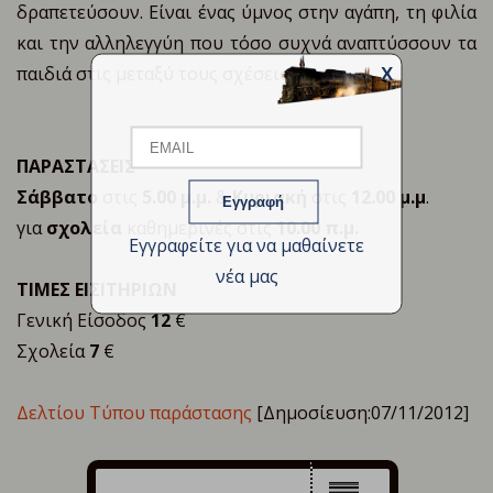
δραπετεύσουν. Είναι ένας ύμνος στην αγάπη, τη φιλία
και την αλληλεγγύη που τόσο συχνά αναπτύσσουν τα
παιδιά στις μεταξύ τους σχέσεις.
X
Email
ΠΑΡΑΣΤΑΣΕΙΣ
Name
Σάββατο
στις
5.00 μ.μ.
&
Κυριακή
στις
12.00 μ.μ
.
για
σχολεία
καθημερινές στις
10.00 π.μ.
Εγγραφείτε για να μαθαίνετε
νέα μας
ΤΙΜΕΣ ΕΙΣΙΤΗΡΙΩΝ
Γενική Είσοδος
12
€
Σχολεία
7
€
Δελτίου Τύπου παράστασης
[Δημοσίευση:07/11/2012]