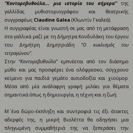
“Κοντορεβυθούλα... μια ιστορία του σήμερα”
της
γαλλίδας μυθιστοριογράφου και θεατρικής
συγγραφέως
Claudine Galea
(Κλωντίν Γκαλεά).
Η συγγραφέας είναι γνωστή σε μας από τη μετάφραση
στα γαλλικά μαζί με τη Δήμητρα Κονδυλάκη του έργου
του Δημήτρη Δημητριάδη
“Ο κυκλισμός του
τετραγώνου”
.
Στην
“Κοντορεβυθούλα”
εμπνέεται από τον διάσημο
μύθο και μας προσφέρει ένα ολόφρεσκο, σύγχρονο
κείμενο για παιδιά γεμάτο αισιοδοξία και χιούμορ.
Μέσα από μία ανάλαφρη γραφή μιλάει για θέματα
σημαντικά όπως η δημιουργία, η τέχνη και η ζωή.
Μ΄ ένα δώρο-έκπληξη και συντροφιά τις έξι άτακτες
αδερφές της, η μικρή Βιολέττα θα οδηγήσει μια
πληγωμένη συμμαθήτριά της να ξεπεράσει την